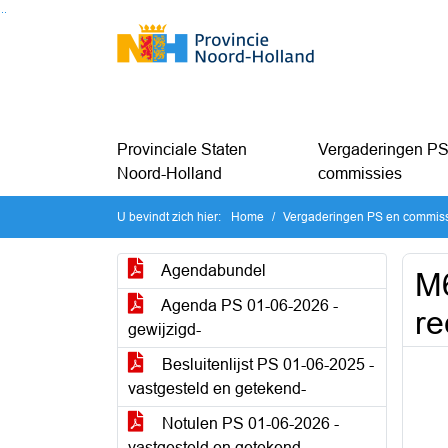
Ga naar de inhoud van deze pagina
Ga naar het zoeken
Ga naar het menu
Provinciale Staten
Vergaderingen PS
Noord-Holland
commissies
U bevindt zich hier:
Home
Vergaderingen PS en commis
Agendabundel
M
Agenda PS 01-06-2026 -
re
gewijzigd-
Besluitenlijst PS 01-06-2025 -
vastgesteld en getekend-
Notulen PS 01-06-2026 -
vastgesteld en getekend-