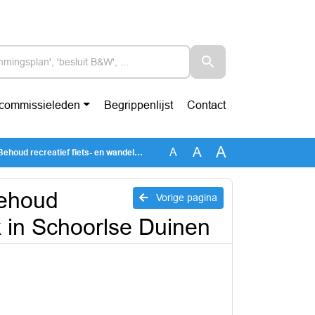
-commissieleden
Begrippenlijst
Contact
A
A
A
 fiets- en wandelnetwerk in Schoorlse Duinen
ehoud
Vorige pagina
k in Schoorlse Duinen