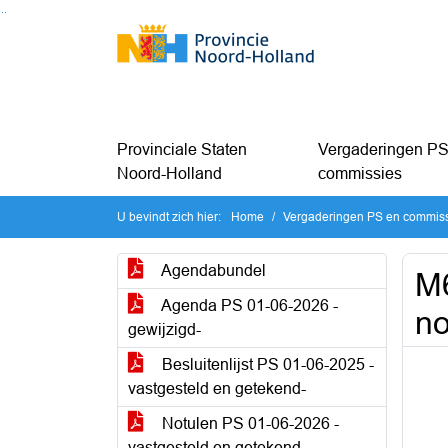
Ga naar de inhoud van deze pagina
Ga naar het zoeken
Ga naar het menu
Provinciale Staten
Vergaderingen PS
Noord-Holland
commissies
U bevindt zich hier:
Home
Vergaderingen PS en commis
Agendabundel
M
Agenda PS 01-06-2026 -
no
gewijzigd-
Besluitenlijst PS 01-06-2025 -
vastgesteld en getekend-
Notulen PS 01-06-2026 -
vastgesteld en getekend-