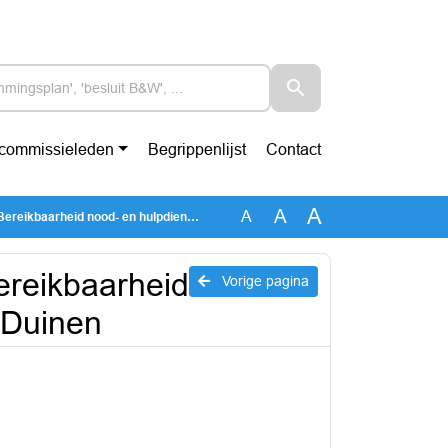
-commissieleden
Begrippenlijst
Contact
A
A
A
d nood- en hulpdiensten Schoorlse Duinen
eikbaarheid
Vorige pagina
 Duinen