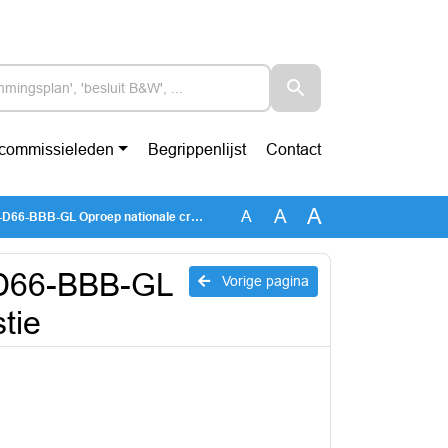
-commissieleden
Begrippenlijst
Contact
A
A
A
 Oproep nationale crisis netcongestie
66-BBB-GL
Vorige pagina
tie