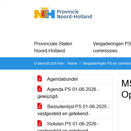
Ga naar de inhoud van deze pagina
Ga naar het zoeken
Ga naar het menu
Provinciale Staten
Vergaderingen PS
Noord-Holland
commissies
U bevindt zich hier:
Home
Vergaderingen PS en commis
Agendabundel
M
Agenda PS 01-06-2026 -
Op
gewijzigd-
Besluitenlijst PS 01-06-2025 -
vastgesteld en getekend-
Notulen PS 01-06-2026 -
vastgesteld en getekend-