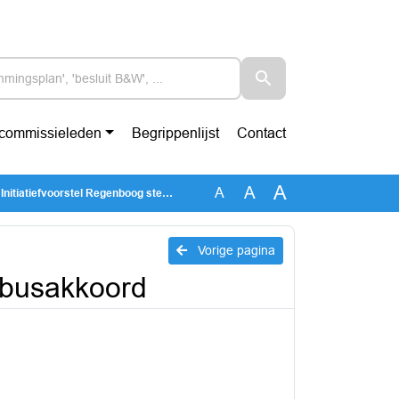
-commissieleden
Begrippenlijst
Contact
A
A
A
tiefvoorstel Regenboog stembusakkoord
Vorige pagina
mbusakkoord