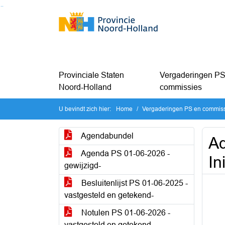
Ga naar de inhoud van deze pagina
Ga naar het zoeken
Ga naar het menu
Provinciale Staten
Vergaderingen PS
Noord-Holland
commissies
U bevindt zich hier:
Home
Vergaderingen PS en commis
Agendabundel
Ad
Agenda PS 01-06-2026 -
In
gewijzigd-
Besluitenlijst PS 01-06-2025 -
vastgesteld en getekend-
Notulen PS 01-06-2026 -
vastgesteld en getekend-