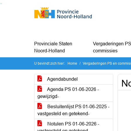
Ga naar de inhoud van deze pagina
Ga naar het zoeken
Ga naar het menu
Provinciale Staten
Vergaderingen PS
Noord-Holland
commissies
U bevindt zich hier:
Home
Vergaderingen PS en commis
Agendabundel
No
Agenda PS 01-06-2026 -
gewijzigd-
Besluitenlijst PS 01-06-2025 -
vastgesteld en getekend-
Notulen PS 01-06-2026 -
vastgesteld en getekend-