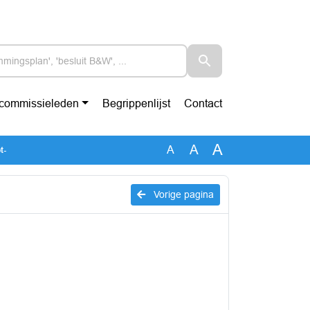
-commissieleden
Begrippenlijst
Contact
A
A
A
t-
Vorige pagina