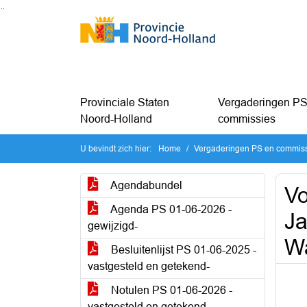
Ga naar de inhoud van deze pagina
Ga naar het zoeken
Ga naar het menu
Provinciale Staten
Vergaderingen PS
Noord-Holland
commissies
U bevindt zich hier:
Home
Vergaderingen PS en commis
Agendabundel
Vo
Agenda PS 01-06-2026 -
Ja
gewijzigd-
W
Besluitenlijst PS 01-06-2025 -
vastgesteld en getekend-
Notulen PS 01-06-2026 -
vastgesteld en getekend-