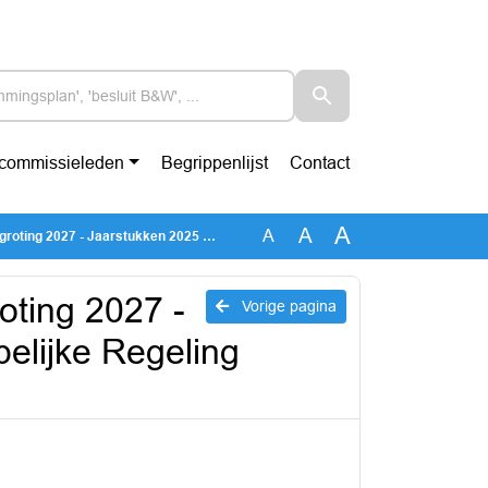
-commissieleden
Begrippenlijst
Contact
A
A
A
tukken 2025 Gemeenschappelijke Regeling Waddenfonds
ting 2027 -
Vorige pagina
lijke Regeling