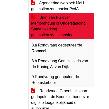
Agenderingsverzoek MoU
gesmoltenzoutreactor PvdA
Brief aan PS over
Memorandum of Understanding
Samenwerking
gesmoltenzouttechnologie
8.a Rondvraag gedeputeerde
Rommel
8.b Rondvraag Commissaris van
de Koning A. van Dijk
9 Rondvraag gedeputeerde
Beemsterboer
Rondvraag GroenLinks aan
gedeputeerde Beemsterboer over
digitale toegankelijkheid en
autonomie