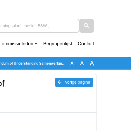
-commissieleden
Begrippenlijst
Contact
A
A
A
derstanding Samenwerking gesmoltenzouttechnologie
f
Vorige pagina