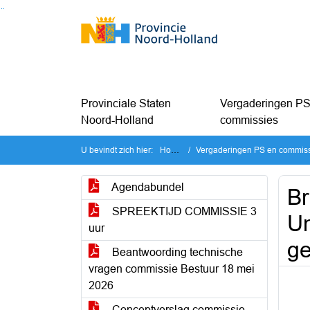
Ga naar de inhoud van deze pagina
Ga naar het zoeken
Ga naar het menu
Provinciale Staten
Vergaderingen PS
Noord-Holland
commissies
U bevindt zich hier:
Home
Vergaderingen PS en commissi
Agendabundel
Br
SPREEKTIJD COMMISSIE 3
U
uur
ge
Beantwoording technische
vragen commissie Bestuur 18 mei
2026
Conceptverslag commissie