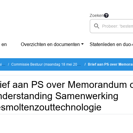
Zoeken
 en
Overzichten en documenten
Statenleden en duo
es
Commissie Bestuur (maandag 18 mei 2026)
Brief aan PS over Memorandum of Un
ief aan PS over Memorandum o
nderstanding Samenwerking
smoltenzouttechnologie